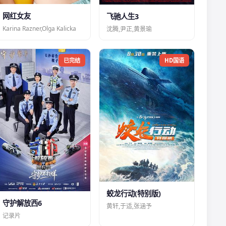
网红女友
飞驰人生3
Karina Razner,Olga Kalicka
沈腾,尹正,黄景瑜
已完结
HD国语
蛟龙行动(特别版)
守护解放西6
黄轩,于适,张涵予
记录片