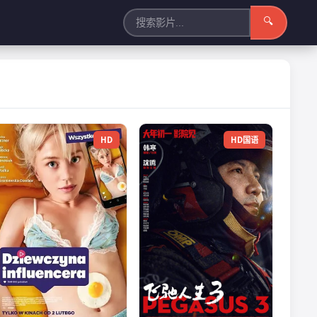
🔍
HD
HD国语