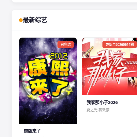
最新综艺
已完结
更新至20260614期
我家那小子2026
夏之光,蒋敦豪
康熙来了