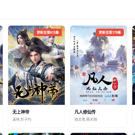
更新至第615集
更新至第179集
凡人修仙传
无上神帝
钱文青,杨天翔
溪林,忻子约