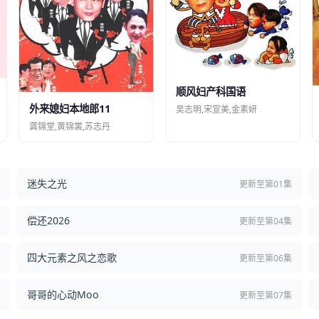
顺风妇产科国语
外来媳妇本地郎11
吴志明,宋宣美,金素妍
龚锦堂,黄锦裳,苏志丹
迷失之光
结
更新至第01集
偿还2026
结
更新至第04集
四大元素之风之恋歌
集
更新至第06集
哥哥的心动Moo
集
更新至第07集