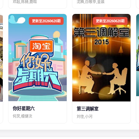
邓超,陈赫,鹿晗
沈腾,白敬亭,金晨
更新至20260620期
更新至20260620期
你好星期六
第三调解室
何炅,檀健次
刘佳,小河