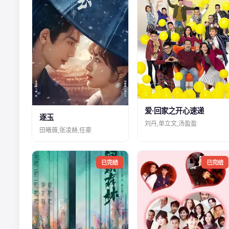
爱·回家之开心速递
逐玉
刘丹,单立文,汤盈盈
田曦薇,张凌赫,任豪
已完结
已完结