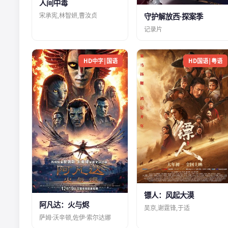
人间中毒
宋承宪,林智妍,曹汝贞
守护解放西·探案季
记录片
HD中字|国语
HD国语|粤语
镖人：风起大漠
阿凡达：火与烬
吴京,谢霆锋,于适
萨姆·沃辛顿,佐伊·索尔达娜