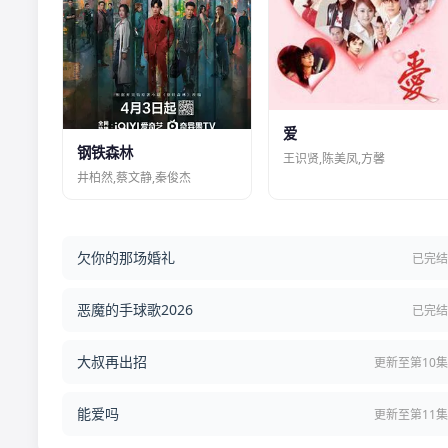
爱
钢铁森林
王识贤,陈美凤,方馨
井柏然,蔡文静,秦俊杰
欠你的那场婚礼
已完
恶魔的手球歌2026
已完
大叔再出招
更新至第10
能爱吗
更新至第11