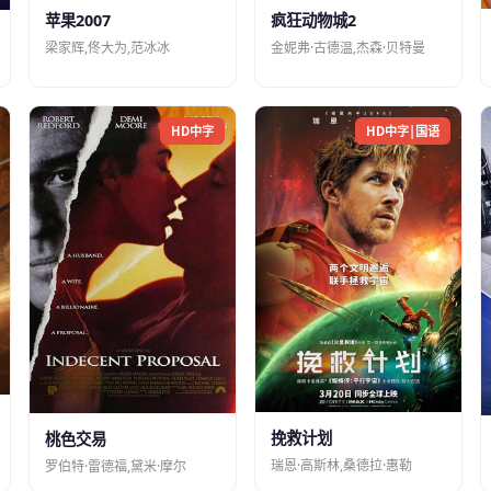
苹果2007
疯狂动物城2
梁家辉,佟大为,范冰冰
金妮弗·古德温,杰森·贝特曼
HD中字
HD中字|国语
挽救计划
桃色交易
瑞恩·高斯林,桑德拉·惠勒
罗伯特·雷德福,黛米·摩尔