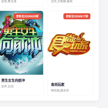
张菲,费玉清
沈月,王鹤棣,秦岚
更新至20260620期
更新至20260617期
男生女生向前冲
食尚玩家
余声,白羽
钟欣愉,颜永烈