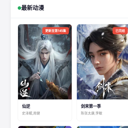
最新动漫
更新至第145集
已完结
仙逆
剑来第一季
史泽鲲,周健
陈张太康,李敏