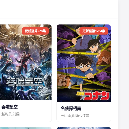
更新至第228集
更新至第1264集
吞噬星空
名侦探柯南
赵乾景,刘雯
高山南,山崎和佳奈