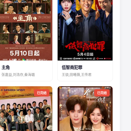
主角
低智商犯罪
张嘉益,刘浩存,秦海璐
王骁,田曦薇,王传君
已完结
已完结