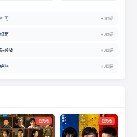
神丐
HD国语
绿荫
HD国语
破袭战
HD国语
绝响
HD国语
已完结
已完结