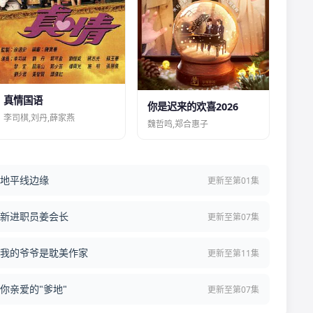
真情国语
你是迟来的欢喜2026
李司棋,刘丹,薛家燕
魏哲鸣,郑合惠子
地平线边缘
更新至第01集
新进职员姜会长
更新至第07集
我的爷爷是耽美作家
更新至第11集
你亲爱的"爹地"
更新至第07集