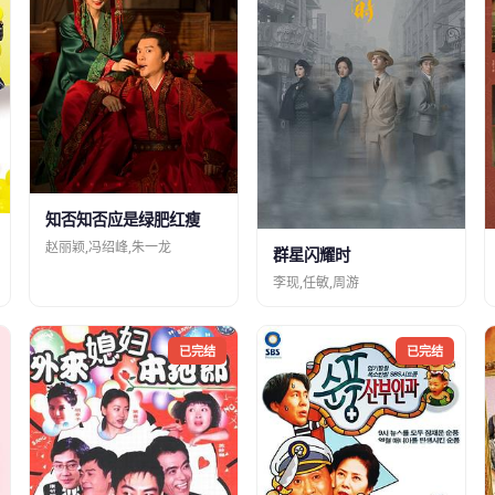
知否知否应是绿肥红瘦
赵丽颖,冯绍峰,朱一龙
群星闪耀时
李现,任敏,周游
已完结
已完结