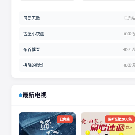
母爱无赦
已完
古堡小夜曲
HD国
布谷催春
HD国
拂晓的爆炸
HD国
最新电视
已完结
更新至第2833集