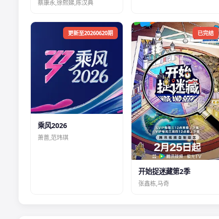
蔡康永,徐熙娣,陈汉典
更新至20260620期
已完结
乘风2026
萧蔷,范玮琪
开始捉迷藏第2季
张鑫栋,马奇