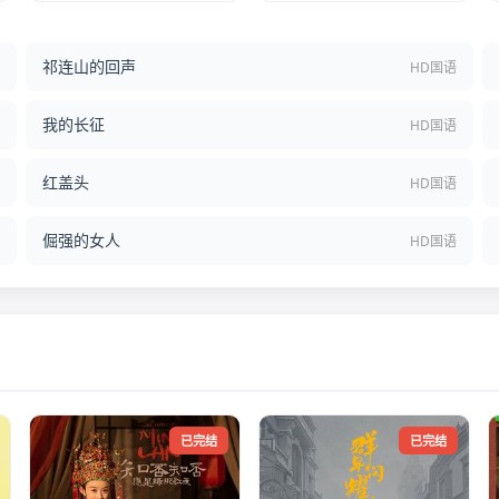
祁连山的回声
结
HD国语
我的长征
语
HD国语
红盖头
语
HD国语
倔强的女人
语
HD国语
已完结
已完结