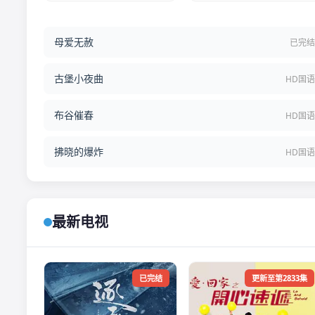
母爱无赦
已完
古堡小夜曲
HD国
布谷催春
HD国
拂晓的爆炸
HD国
最新电视
已完结
更新至第2833集