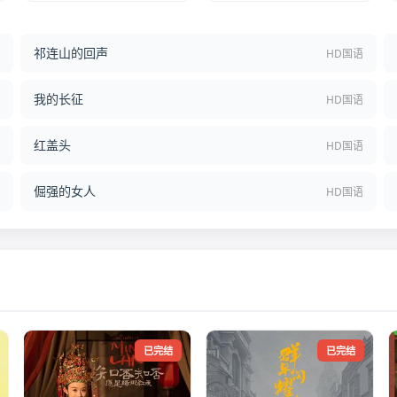
祁连山的回声
结
HD国语
我的长征
语
HD国语
红盖头
语
HD国语
倔强的女人
语
HD国语
已完结
已完结