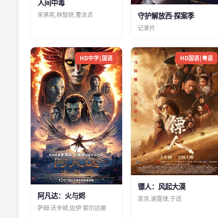
人间中毒
宋承宪,林智妍,曹汝贞
守护解放西·探案季
记录片
HD中字|国语
HD国语|粤语
镖人：风起大漠
阿凡达：火与烬
吴京,谢霆锋,于适
萨姆·沃辛顿,佐伊·索尔达娜