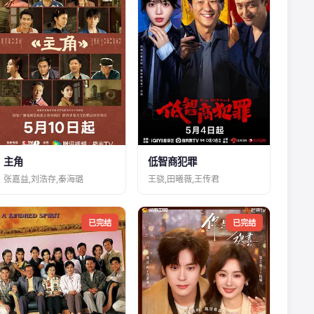
主角
低智商犯罪
张嘉益,刘浩存,秦海璐
王骁,田曦薇,王传君
已完结
已完结