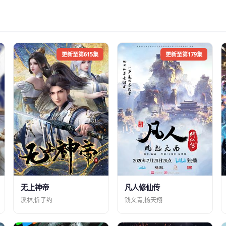
更新至第615集
更新至第179集
凡人修仙传
无上神帝
钱文青,杨天翔
溪林,忻子约