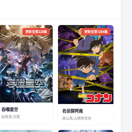
更新至第228集
更新至第1264集
吞噬星空
名侦探柯南
赵乾景,刘雯
高山南,山崎和佳奈