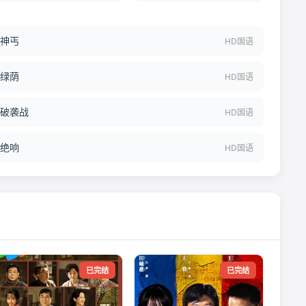
神丐
HD国语
绿荫
HD国语
破袭战
HD国语
绝响
HD国语
已完结
已完结