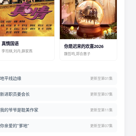
真情国语
你是迟来的欢喜2026
李司棋,刘丹,薛家燕
魏哲鸣,郑合惠子
地平线边缘
更新至第01集
新进职员姜会长
更新至第07集
我的爷爷是耽美作家
更新至第11集
你亲爱的"爹地"
更新至第07集