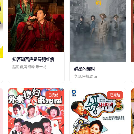
知否知否应是绿肥红瘦
赵丽颖,冯绍峰,朱一龙
群星闪耀时
李现,任敏,周游
已完结
已完结