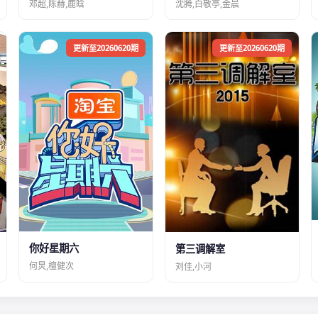
邓超,陈赫,鹿晗
沈腾,白敬亭,金晨
更新至20260620期
更新至20260620期
你好星期六
第三调解室
何炅,檀健次
刘佳,小河