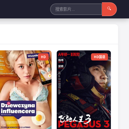
🔍
HD
HD国语