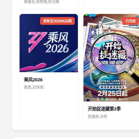
蔡康永,徐熙娣,陈汉典
更新至20260620期
已完结
乘风2026
萧蔷,范玮琪
开始捉迷藏第2季
张鑫栋,马奇