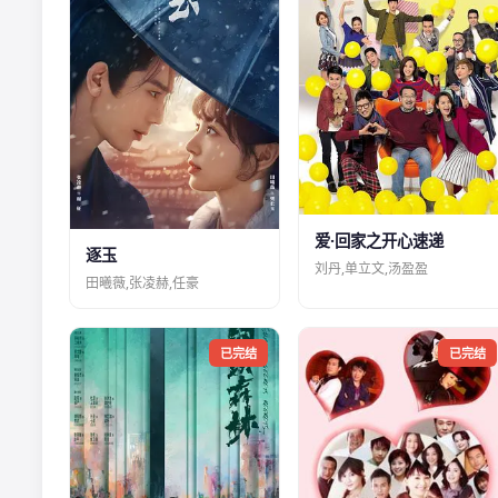
爱·回家之开心速递
逐玉
刘丹,单立文,汤盈盈
田曦薇,张凌赫,任豪
已完结
已完结