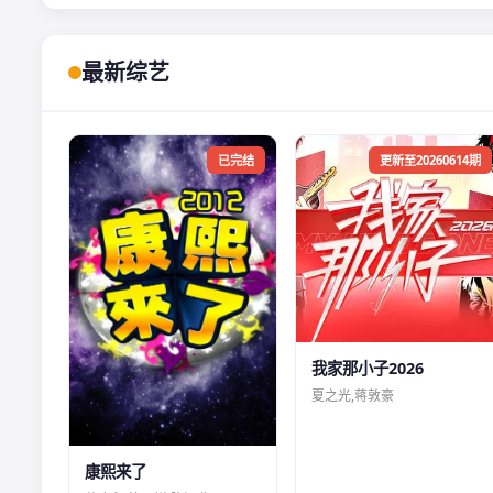
最新综艺
已完结
更新至20260614期
我家那小子2026
夏之光,蒋敦豪
康熙来了