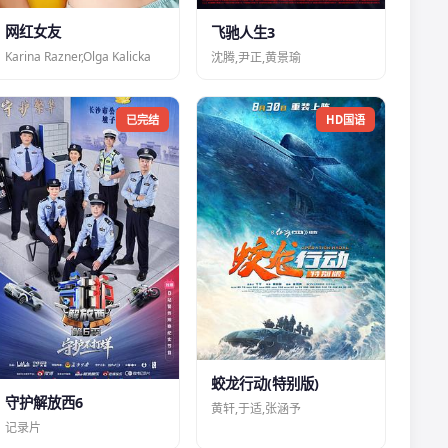
网红女友
飞驰人生3
Karina Razner,Olga Kalicka
沈腾,尹正,黄景瑜
已完结
HD国语
蛟龙行动(特别版)
守护解放西6
黄轩,于适,张涵予
记录片