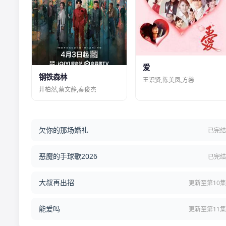
爱
钢铁森林
王识贤,陈美凤,方馨
井柏然,蔡文静,秦俊杰
欠你的那场婚礼
已完
恶魔的手球歌2026
已完
大叔再出招
更新至第10
能爱吗
更新至第11