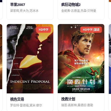
苹果2007
疯狂动物城2
梁家辉,佟大为,范冰冰
金妮弗·古德温,杰森·贝特曼
HD中字
HD中字|国语
挽救计划
桃色交易
瑞恩·高斯林,桑德拉·惠勒
罗伯特·雷德福,黛米·摩尔