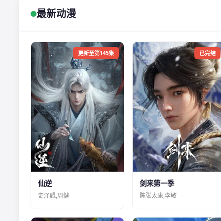
最新动漫
更新至第145集
已完结
仙逆
剑来第一季
史泽鲲,周健
陈张太康,李敏