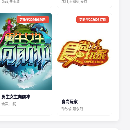
张菲,费玉清
沈月,王鹤棣,秦岚
更新至20260620期
更新至20260617期
男生女生向前冲
食尚玩家
余声,白羽
钟欣愉,颜永烈