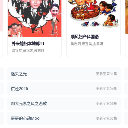
顺风妇产科国语
外来媳妇本地郎11
吴志明,宋宣美,金素妍
龚锦堂,黄锦裳,苏志丹
迷失之光
结
更新至第01集
偿还2026
结
更新至第04集
四大元素之风之恋歌
集
更新至第06集
哥哥的心动Moo
集
更新至第07集